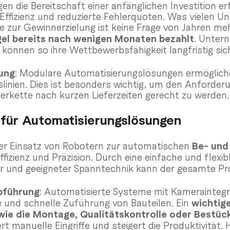
 die Bereitschaft einer anfänglichen Investition erf
 Effizienz und reduzierte Fehlerquoten. Was vielen U
le zur Gewinnerzielung ist keine Frage von Jahren me
gel bereits nach wenigen Monaten bezahlt
.
Untern
 können so ihre Wettbewerbsfähigkeit langfristig sic
ung
: Modulare Automatisierungslösungen ermöglichen
linien. Dies ist besonders wichtig, um den Anforde
erkette nach kurzen Lieferzeiten gerecht zu werden.
 für Automatisierungslösungen
Der Einsatz von Robotern zur automatischen
Be- und
ffizienz und Präzision. Durch eine einfache und flexib
er und geeigneter Spanntechnik kann der gesamte Pr
bführung
: Automatisierte Systeme mit Kameraintegr
e und schnelle Zuführung von Bauteilen. Ein
wichtige
ie die Montage, Qualitätskontrolle oder Bestüc
t manuelle Eingriffe und steigert die Produktivität. H