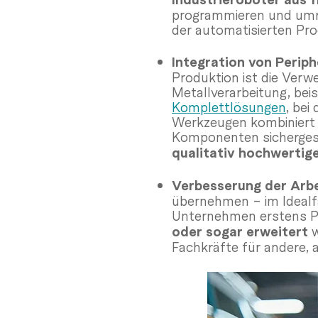
programmieren und umrüs
der automatisierten Pro
Integration von Perip
Produktion ist die Verw
Metallverarbeitung, bei
Komplettlösungen
, bei
Werkzeugen kombiniert s
Komponenten sicherges
qualitativ hochwertig
Verbesserung der Arb
übernehmen – im Idealfa
Unternehmen erstens P
oder sogar erweitert
w
Fachkräfte für andere, 