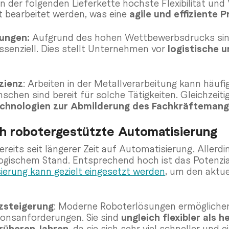
n der folgenden Lieferkette höchste Flexibilität und
t bearbeitet werden, was eine
agile und effiziente 
dungen:
Aufgrund des hohen Wettbewerbsdrucks sin
essenziell. Dies stellt Unternehmen vor
logistische 
zienz
: Arbeiten in der Metallverarbeitung kann häu
chen sind bereit für solche Tätigkeiten. Gleichzeiti
chnologien zur Abmilderung des Fachkräftemang
h robotergestützte Automatisierung
eits seit längerer Zeit auf Automatisierung. Allerdi
ogischem Stand. Entsprechend hoch ist das Potenzia
erung kann gezielt eingesetzt werden
, um den aktu
enzsteigerung
: Moderne Roboterlösungen ermögliche
onsanforderungen. Sie sind
ungleich flexibler als 
früheren Jahren
, da sie sich sehr viel schneller und e