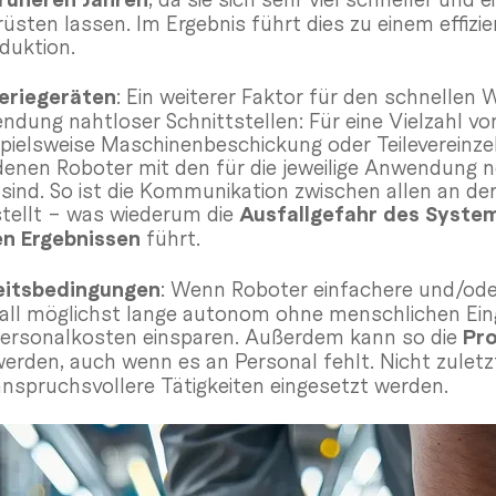
ten lassen. Im Ergebnis führt dies zu einem effizie
duktion.
heriegeräten
: Ein weiterer Faktor für den schnellen
endung nahtloser Schnittstellen: Für eine Vielzahl vo
spielsweise Maschinenbeschickung oder Teilevereinze
 denen Roboter mit den für die jeweilige Anwendung
ind. So ist die Kommunikation zwischen allen an der
tellt – was wiederum die
Ausfallgefahr des Syste
en Ergebnissen
führt.
eitsbedingungen
: Wenn Roboter einfachere und/o
ll möglichst lange autonom ohne menschlichen Eingr
ersonalkosten einsparen. Außerdem kann so die
Pro
erden, auch wenn es an Personal fehlt. Nicht zuletzt
anspruchsvollere Tätigkeiten eingesetzt werden.