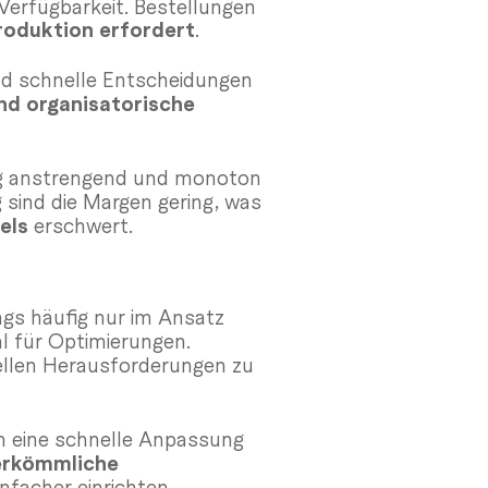
 Verfügbarkeit. Bestellungen
Produktion erfordert
.
d schnelle Entscheidungen
und organisatorische
fig anstrengend und monoton
g sind die Margen gering, was
els
erschwert.
ngs häufig nur im Ansatz
l für Optimierungen.
ellen Herausforderungen zu
n eine schnelle Anpassung
herkömmliche
infacher einrichten,