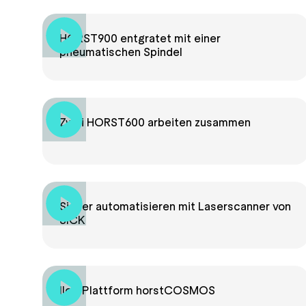
HORST900 entgratet mit einer
pneumatischen Spindel
Zwei HORST600 arbeiten zusammen
Sicher automatisieren mit Laserscanner von
SICK
IIoT-Plattform horstCOSMOS