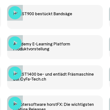
HORST900 bestückt Bandsäge
Academy E-Learning Platform
Produktvorstellung
HORST1400 be- und entlädt Fräsmaschine
bei CyFa-Tech.ch
Robotersoftware horstFX: Die wichtigsten
Feature Releases