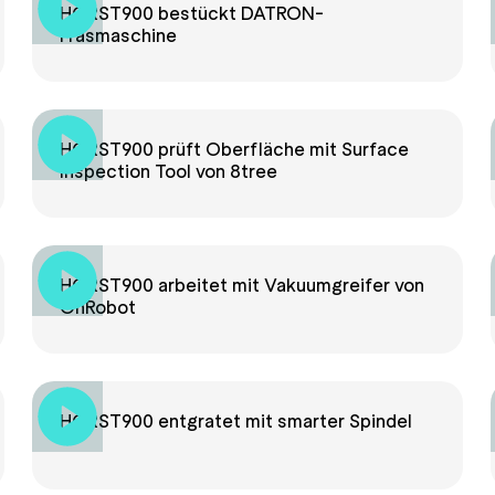
HORST900 bestückt DATRON-
Fräsmaschine
HORST900 prüft Oberfläche mit Surface
Inspection Tool von 8tree
HORST900 arbeitet mit Vakuumgreifer von
OnRobot
HORST900 entgratet mit smarter Spindel