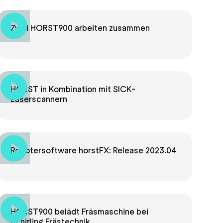
Zwei HORST900 arbeiten zusammen
HORST in Kombination mit SICK-
Laserscannern
Robotersoftware horstFX: Release 2023.04
HORST900 belädt Fräsmaschine bei
Schirling Frästechnik