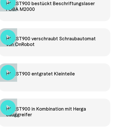
HORST900 bestückt Beschriftungslaser
FOBA M2000
HORST900 verschraubt Schraubautomat
von OnRobot
HORST900 entgratet Kleinteile
HORST900 in Kombination mit Herga
Sauggreifer