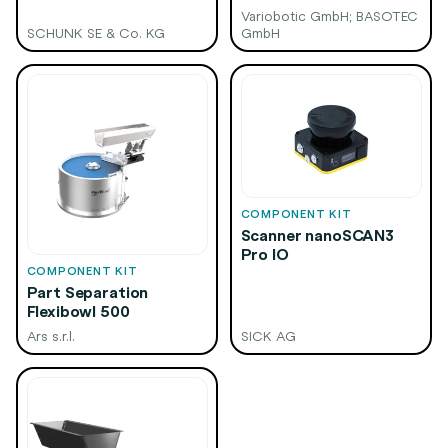
Variobotic GmbH; BASOTEC
SCHUNK SE & Co. KG
GmbH
COMPONENT KIT
Scanner nanoSCAN3
Pro IO
COMPONENT KIT
Part Separation
Flexibowl 500
Ars s.r.l.
SICK AG