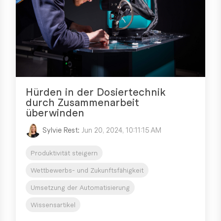
Hürden in der Dosiertechnik
durch Zusammenarbeit
überwinden
Sylvie Rest
:
Jun 20, 2024, 10:11:15 AM
Produktivität steigern
Wettbewerbs- und Zukunftsfähigkeit
Umsetzung der Automatisierung
Wissensartikel