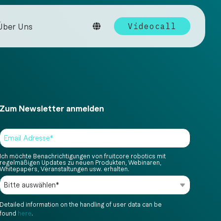
Über Uns
Videocall
EXPLORE
lich auf Messen und Veranstaltungen.
nstimmen — sehen Sie, wie
erenzen & Case Studies
Zum Newsletter anmelden
ten Branchen unsere Robotiklösungen
is zur Serienproduktion.
edienkontakt und Downloads.
wnloads
eos
n
→
Ich möchte Benachrichtigungen von fruitcore robotics mit
ECOSYSTEM
regelmäßigen Updates zu neuen Produkten, Webinaren,
g
Roboterzubehör und
Whitepapers, Veranstaltungen usw. erhalten.
mehr
t KI ins System — versteht Prozesse,
tepapers & Guides
omatisiert über Agenten.
Greifer, Sensorik, Software
und Komplettlösungen für den
Detailed information on the handling of user data can be
um Industrieroboter?
erfolgreichen Robotereinsatz.
found
here
.