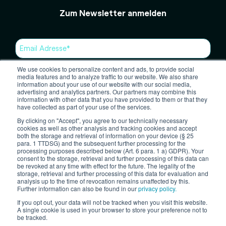
Zum Newsletter anmelden
Ich möchte Benachrichtigungen von fruitcore robotics mit
We use cookies to personalize content and ads, to provide social
regelmäßigen Updates zu neuen Produkten, Webinaren,
media features and to analyze traffic to our website. We also share
Whitepapers, Veranstaltungen usw. erhalten.
information about your use of our website with our social media,
advertising and analytics partners. Our partners may combine this
information with other data that you have provided to them or that they
have collected as part of your use of the services.
Detailed information on the handling of user data can be
By clicking on "Accept", you agree to our technically necessary
found
here
.
cookies as well as other analysis and tracking cookies and accept
both the storage and retrieval of information on your device (§ 25
para. 1 TTDSG) and the subsequent further processing for the
processing purposes described below (Art. 6 para. 1 a) GDPR). Your
consent to the storage, retrieval and further processing of this data can
be revoked at any time with effect for the future. The legality of the
storage, retrieval and further processing of this data for evaluation and
LinkedIn
YouTube
analysis up to the time of revocation remains unaffected by this.
Further information can also be found in our
privacy policy.
If you opt out, your data will not be tracked when you visit this website.
A single cookie is used in your browser to store your preference not to
AGB
EKB
Compliance
Impressum
Datenschutz
be tracked.
© 2026