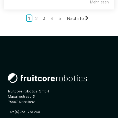
Mehr lesen
1
2
3
4
5
Nächste
fruitcore robotics GmbH
Macairestraße 3
78467 Konstanz
+49 (0) 7531 976 240