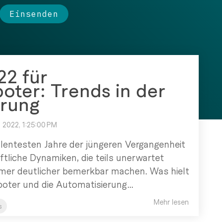
22 für
boter: Trends in der
erung
 2022, 1:25:00 PM
ulentesten Jahre der jüngeren Vergangenheit
ftliche Dynamiken, die teils unerwartet
mer deutlicher bemerkbar machen. Was hielt
boter und die Automatisierung...
Mehr lesen
s