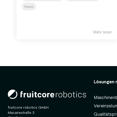
News
Mehr lesen
Lösungen n
Maschinen
Vereinzelu
fruitcore robotics GmbH
Macairestraße 3
Qualitätsp