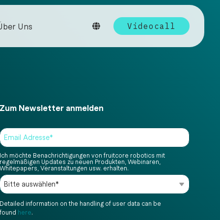
Über Uns
Videocall
EXPLORE
lich auf Messen und Veranstaltungen.
nstimmen — sehen Sie, wie
erenzen & Case Studies
Zum Newsletter anmelden
ten Branchen unsere Robotiklösungen
is zur Serienproduktion.
edienkontakt und Downloads.
wnloads
eos
n
→
Ich möchte Benachrichtigungen von fruitcore robotics mit
ECOSYSTEM
regelmäßigen Updates zu neuen Produkten, Webinaren,
g
Roboterzubehör und
Whitepapers, Veranstaltungen usw. erhalten.
mehr
t KI ins System — versteht Prozesse,
tepapers & Guides
omatisiert über Agenten.
Greifer, Sensorik, Software
und Komplettlösungen für den
Detailed information on the handling of user data can be
um Industrieroboter?
erfolgreichen Robotereinsatz.
found
here
.