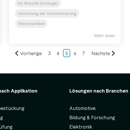
Für Robotik-Einsteiger
Umsetzung der Automatisierung
Wissensartikel
Mehr lesen
Vorherige
3
4
5
6
7
Nächste
ach Applikation
Lösungen nach Branchen
bestückung
Automotive
ng
Bildung & Forschung
rüfung
Elektronik