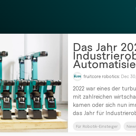
Das Jahr 20
Industriero
Automatisi
fruitcore robotics:
Dec 30,
2022 war eines der turb
mit zahlreichen wirtscha
kamen oder sich nun im
das Jahr für Industriero
Für Robotik-Einsteiger
New