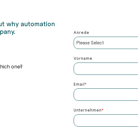
out why automation
mpany.
Anrede
Vorname
which one?
Email
*
Unternehmen
*