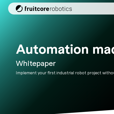
Skip
to
the
main
content.
Automation m
Whitepaper
Implement your first industrial robot project withou