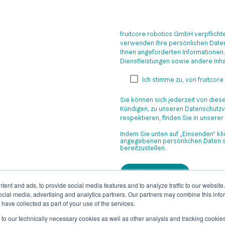
fruitcore robotics GmbH verpflichte
verwenden Ihre persönlichen Daten 
Ihnen angeforderten Informationen.
Dienstleistungen sowie andere Inhal
Ich stimme zu, von fruitcore
Sie können sich jederzeit von die
Kündigen, zu unseren Datenschutzve
respektieren, finden Sie in unsere
Indem Sie unten auf „Einsenden“ kl
angegebenen persönlichen Daten sp
bereitzustellen.
ent and ads, to provide social media features and to analyze traffic to our websit
ocial media, advertising and analytics partners. Our partners may combine this infor
 have collected as part of your use of the services.
e to our technically necessary cookies as well as other analysis and tracking cooki